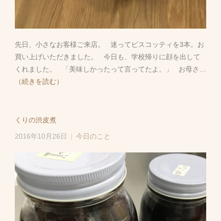
先日、小さなお客様ご来店。 迷ってビスコッティを3本。お
買い上げいただきました。 今日も、学校帰りに顔を出して
くれました。 「美味しかったって言ってたよ。」 お母さ
…
（続きを読む）
くりの渋皮煮
2016年10月26日
今日のこと