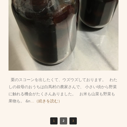
栗のスコーンを出したくて、ウズウズしております。 わた
しの叔母のおうちは白馬村の農家さんで、 小さい頃から野菜
に触れる機会がたくさんありました。 お米も山菜も野菜も
果物も。 &n
…（続きを読む）
1
2
3