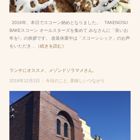
2016年、本日でスコーン納めとなりました。 TAKENOSU
BAKEスコーン オールスターズを集めて みなさんに「良いお
年を!」の挨拶です。 改装休業中は「スコーンシック」のお声
をいただき
…（続きを読む）
ランチにオススメ、メゾンドソラマメさん。
2016年12月2日
今日のこと
,
美味しいつながり