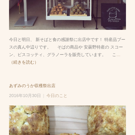
今日と明日、 新そばと食の感謝祭に出店中です！ 特産品ブー
スの真ん中辺りです。 そばの商品や 安曇野特産の スコー
ン、ビスコッティ、グラノーラを販売しています。 こ
…
（続きを読む）
あずみのうか収穫祭出店
2016年10月30日
今日のこと