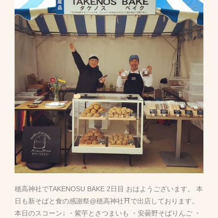
穂高神社でTAKENOSU BAKE 2日目 おはようございます。 本
日も新そばと食の感謝祭@穂高神社⛩で出店しております。
本日のスコーン↓ ・紫芋とさつまいも ・安曇野そばりんご ・